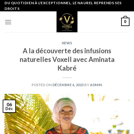
Skip
DU QUOTIDIEN À L'EXCEPTIONNEL, LE NAUREL REPRENDS SES
DROITS
to
content
0
NEWS
A la découverte des infusions
naturelles Voxell avec Aminata
Kabré
POSTED ON
DÉCEMBRE 6, 2023
BY
ADMIN
06
Déc